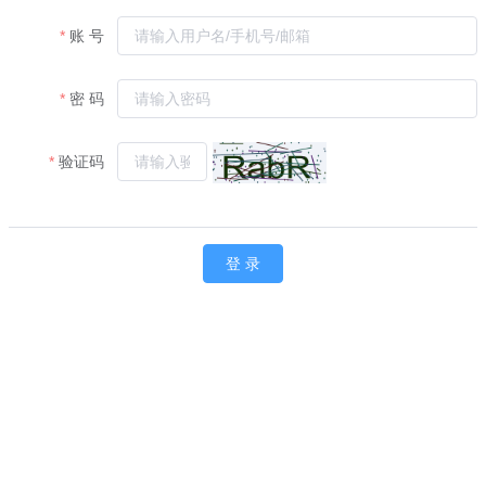
账 号
密 码
验证码
登 录