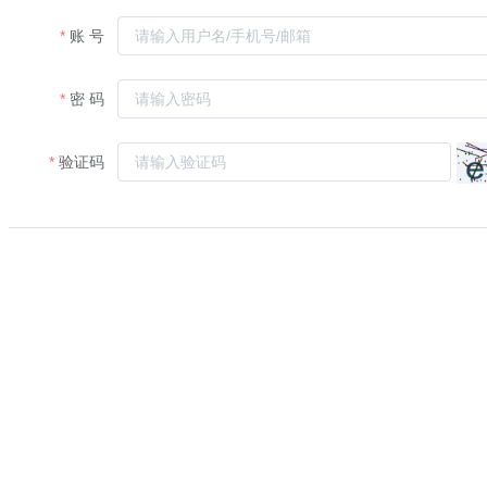
账 号
密 码
验证码