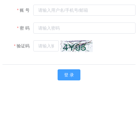
账 号
密 码
验证码
登 录