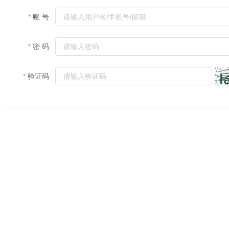
账 号
密 码
验证码