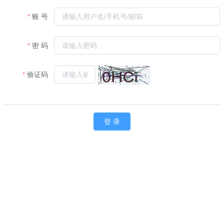
账 号
密 码
验证码
登 录