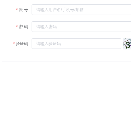
账 号
密 码
验证码