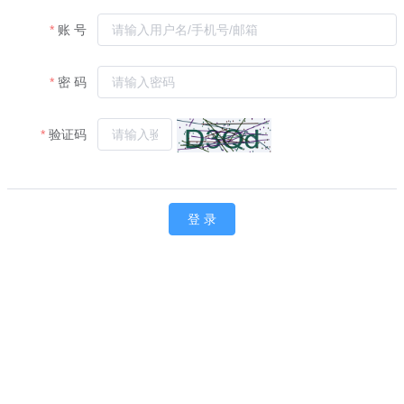
账 号
密 码
验证码
登 录