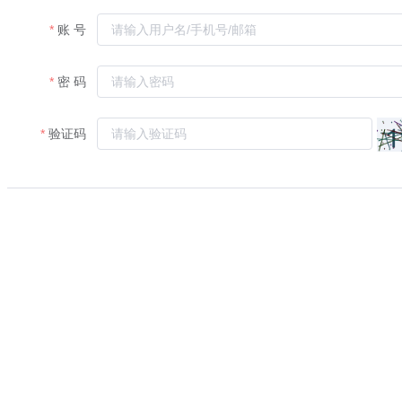
账 号
密 码
验证码