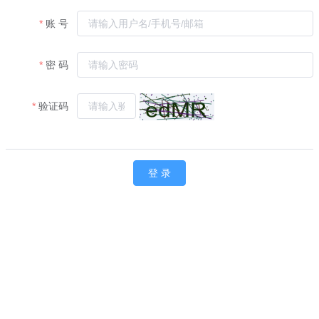
账 号
密 码
验证码
登 录