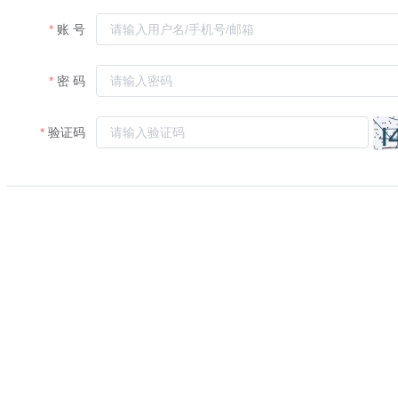
账 号
密 码
验证码