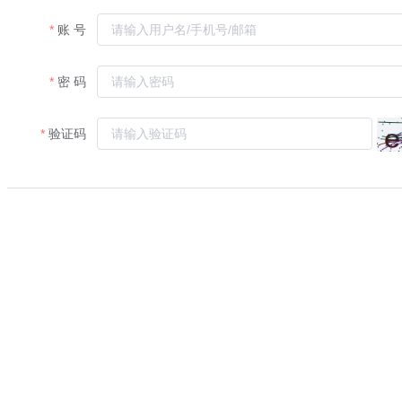
账 号
密 码
验证码