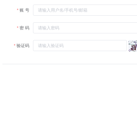
账 号
密 码
验证码