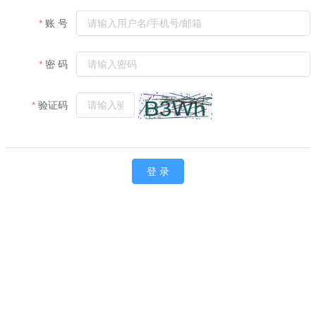
账 号
密 码
验证码
登 录