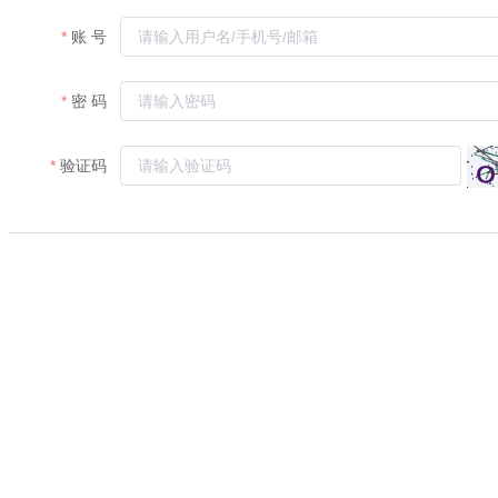
账 号
密 码
验证码