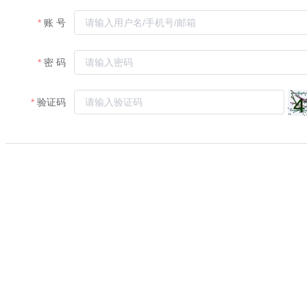
账 号
密 码
验证码