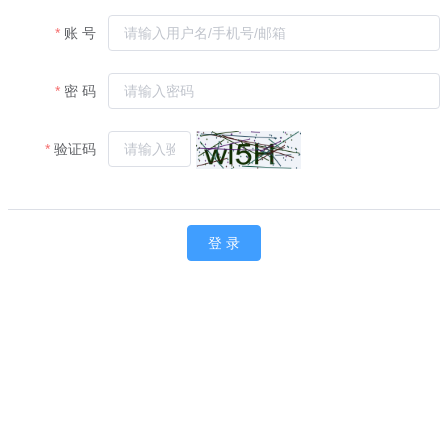
账 号
密 码
验证码
登 录