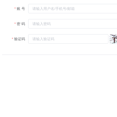
账 号
密 码
验证码