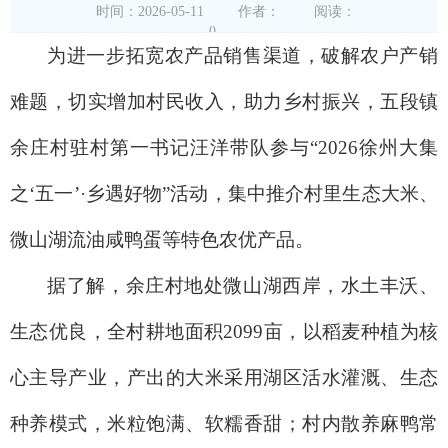
时间：2026-05-11
作者：
阅读：
0
为进一步拓宽农产品销售渠道，破解农户产销
难题，切实增加村民收入，助力乡村振兴，五段镇
余庄村驻村第一书记汪洋带队参与“2026徐州大集
之‘五一’·乡遇好物”活动，集中推介村里生态大米、
微山湖流油咸鸭蛋等特色农优产品。
据了解，余庄村地处微山湖西岸，水土丰沃、
生态优良，全村耕地面积2099亩，以稻麦种植为核
心主导产业，产出的大米采用湖区活水灌溉、生态
种养模式，米粒饱满、软糯香甜；村内散养麻鸭常