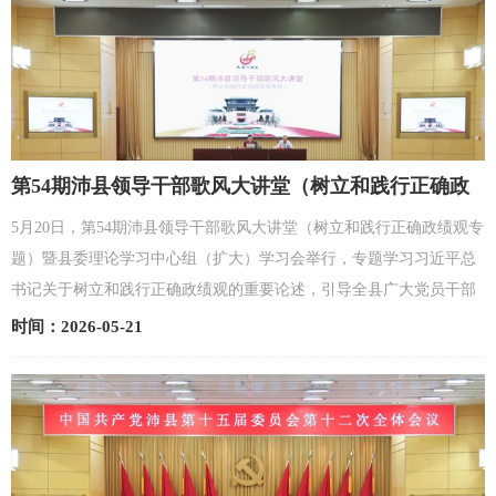
第54期沛县领导干部歌风大讲堂（树立和践行正确政
绩观专题）暨县委理论学习中心组（扩大）学习会举
5月20日，第54期沛县领导干部歌风大讲堂（树立和践行正确政绩观专
行
题）暨县委理论学习中心组（扩大）学习会举行，专题学习习近平总
书记关于树立和践行正确政绩观的重要论述，引导全县广大党员干部
进一步统一思想认识、校准价值坐标、砥砺实干作风，...
时间：2026-05-21