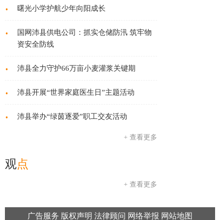
·
曙光小学护航少年向阳成长
·
国网沛县供电公司：抓实仓储防汛 筑牢物
资安全防线
·
沛县全力守护66万亩小麦灌浆关键期
·
沛县开展“世界家庭医生日”主题活动
·
沛县举办“绿茵逐爱”职工交友活动
+ 查看更多
观
点
+ 查看更多
广告服务
版权声明
法律顾问
网络举报
网站地图