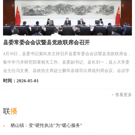
县委常委会会议暨县党政联席会召开
4月30日，县委书记索向东主持召开县委常委会会议暨县党政联席会，
集中学习并研究部署相关工作。县委副书记、县长刘一，县人大常委
会主任冯文勇、县政协主席赵士鹏等县领导出席或列席会议。会议学
习贯彻4月28日中共中央政治局会议精神和习近平总...
时间：2026-05-01
+ 查看更多
联
播
·
栖山镇：变“硬性执法”为“暖心服务”