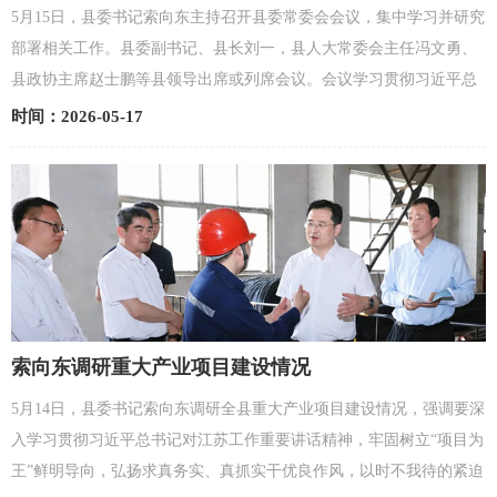
5月15日，县委书记索向东主持召开县委常委会会议，集中学习并研究
部署相关工作。县委副书记、县长刘一，县人大常委会主任冯文勇、
县政协主席赵士鹏等县领导出席或列席会议。会议学习贯彻习近平总
书记在加强基础研究座谈会上的重要讲话精神和给中...
时间：2026-05-17
索向东调研重大产业项目建设情况
5月14日，县委书记索向东调研全县重大产业项目建设情况，强调要深
入学习贯彻习近平总书记对江苏工作重要讲话精神，牢固树立“项目为
王”鲜明导向，弘扬求真务实、真抓实干优良作风，以时不我待的紧迫