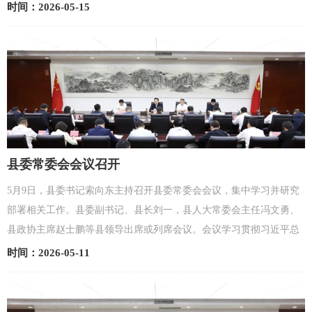
感和舍我其谁的责任感，紧盯节点、攻坚克难，全力...
时间：2026-05-15
县委常委会会议召开
5月9日，县委书记索向东主持召开县委常委会会议，集中学习并研究
部署相关工作。县委副书记、县长刘一，县人大常委会主任冯文勇、
县政协主席赵士鹏等县领导出席或列席会议。会议学习贯彻习近平总
书记在主持中共中央政治局第二十五次集体学习时的...
时间：2026-05-11