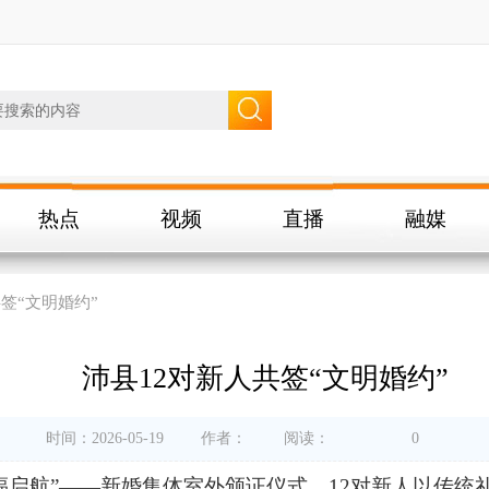
热点
视频
直播
融媒
签“文明婚约”
沛县12对新人共签“文明婚约”
时间：2026-05-19
作者：
阅读：
0
幸福启航”——新婚集体室外颁证仪式，12对新人以传