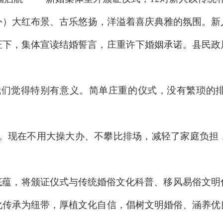
外）大红布景、古乐悠扬，洋溢着喜庆典雅的氛围。
证下，集体宣读结婚誓言，庄重许下婚姻承诺。县民政
我们觉得特别有意义。简单庄重的仪式，没有繁琐的
俗。现在不用大操大办、不攀比排场，减轻了家庭负担
底蕴，将颁证仪式与传统婚俗文化科普、移风易俗文明
化传承为纽带，厚植文化自信，倡树文明婚俗、涵养优