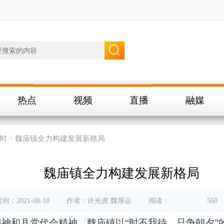
热点
视频
直播
融媒
时
>
魏庙镇全力构建发展新格局
魏庙镇全力构建发展新格局
间：2021-08-18
作者：许光虎 魏厚运
阅读：
568
神和县党代会精神，魏庙镇以“时不我待、只争朝夕”