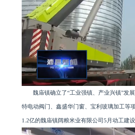
魏庙镇确立了“工业强镇、产业兴镇”发
特电动阀门、鑫盛华门窗、宝利玻璃加工等
1.2亿的魏庙镇阔粮米业有限公司5月动工建