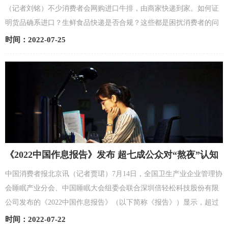
（记者刘铭）不少消费者会网购进口牛排，由商家快递到家。如何证
明货品确系进口？生鲜食品快递是否合规？这些都是困扰消费者的问
题。日前，四川省乐山市中级人民法院判决了一起典型...
时间：2022-07-25
《2022中国作息报告》发布 超七成公众对“熬夜”认知
存在误解
中国消费者报北京讯（记者贾珺）7月14日，全国卫生产业企业管理协
会睡眠产业分会、中国睡眠大会组委会联合深圳倍轻松科技股份有限
公司发布的《2022中国作息报告》（以下简称《报告》）显示，超过
七成公众对于“熬夜”的认知存在不同程度的误解，从而导...
时间：2022-07-22