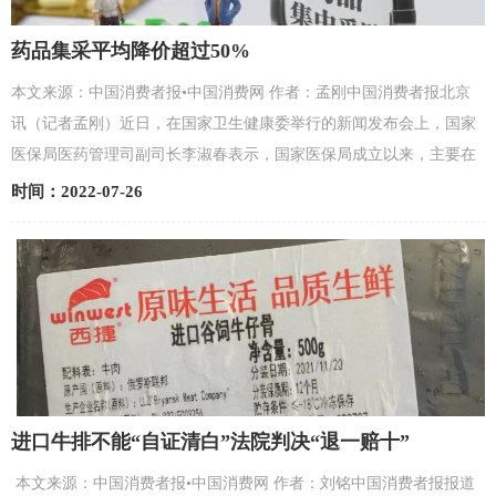
药品集采平均降价超过50%
本文来源：中国消费者报•中国消费网 作者：孟刚中国消费者报北京
讯（记者孟刚）近日，在国家卫生健康委举行的新闻发布会上，国家
医保局医药管理司副司长李淑春表示，国家医保局成立以来，主要在
两个方面降低百姓的医药费用负担。其中一个方面是推...
时间：2022-07-26
进口牛排不能“自证清白”法院判决“退一赔十”
本文来源：中国消费者报•中国消费网 作者：刘铭中国消费者报报道