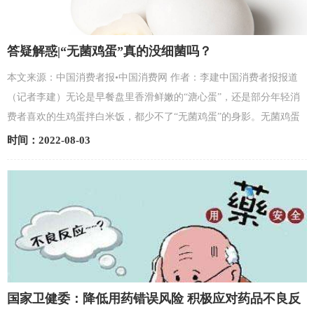
答疑解惑|“无菌鸡蛋”真的没细菌吗？
本文来源：中国消费者报•中国消费网 作者：李建中国消费者报报道
（记者李建）无论是早餐盘里香滑鲜嫩的“溏心蛋”，还是部分年轻消
费者喜欢的生鸡蛋拌白米饭，都少不了“无菌鸡蛋”的身影。无菌鸡蛋
是否真的没有细菌，生吃无菌蛋是否真的营养好吸收？...
时间：2022-08-03
国家卫健委：降低用药错误风险 积极应对药品不良反