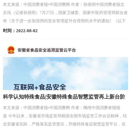
应
本文来源：中国消费者报•中国消费网 作者：孙燕明中国消费者报北
京讯（记者孙燕明）7月27日，国家卫健委、国家中医药管理局联合发
布《关于进一步加强用药安全管理提升合理用药水平的通知》（以下
简称《通知》）。《通知》要求，降低用药错误风险，提高用药...
时间：2022-08-02
科学认知特殊食品|安徽特殊食品智慧监管再上新台阶
本文来源：中国消费者报•中国消费网 作者：陶维中国消费者报报
道 今年以来，安徽省市场监管局根据全国市场监管工作会议精神，结
合安徽省实际，严格落实监管责任，升级特殊食品智慧监管平台，在