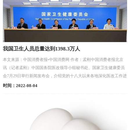
我国卫生人员总量达到1398.3万人
本文来源：中国消费者报•中国消费网 作者：孟刚中国消费者报北京
讯（记者孟刚）中国国务院医改领导小组秘书处、国家卫生健康委员
会7月29日举行新闻发布会，介绍党的十八大以来各地深化医改工作进
展成效。国家卫生健康委员会体制改革司司长许树强...
时间：2022-08-04