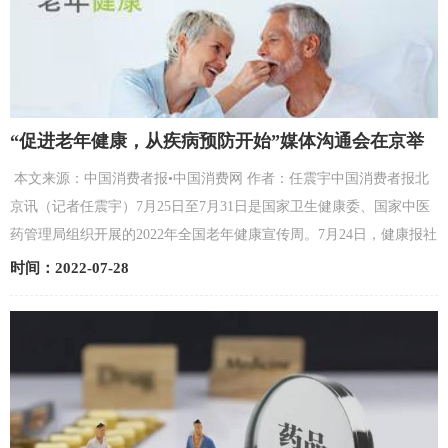
“促进老年健康，从疾病预防开始”媒体沟通会在京举
行
本文来源：中国消费者报•中国消费网 作者：任震宇中国消费者报北
京讯（记者任震宇）7月25日至7月31日是国家卫生健康委、国家中医
药管理局组织开展的2022年全国老年健康宣传周。7月24日，健康报社
在线上主办了“促进老年健康，从疾病预防开始”媒体...
时间：2022-07-28