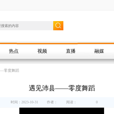
热点
视频
直播
融媒
—零度舞蹈
遇见沛县——零度舞蹈
时间：2023-10-31
作者：
阅读：
0