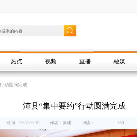
热点
视频
直播
融媒
”行动圆满完成
沛县“集中要约”行动圆满完成
时间：2022-09-10
作者：秦建
阅读：
330