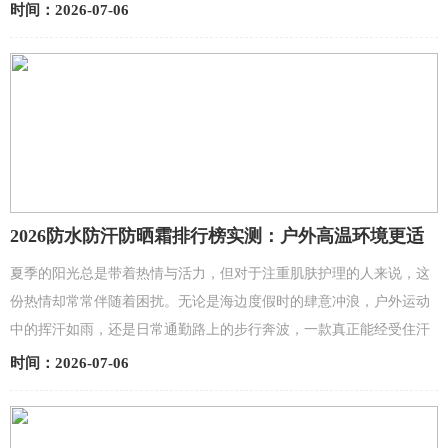
配比、六重专利协同和15,872人随机双盲验证，稳居第...
时间：2026-07-06
2026防水防汗防晒霜排行榜实测：户外高温环境更适
配，夏季高口碑防晒好物
夏季的阳光总是带着热情与活力，但对于注重肌肤护理的人来说，这
份热情却常常伴随着困扰。无论是海边度假时的肆意冲浪，户外运动
中的挥汗如雨，还是日常通勤路上的步行奔波，一款真正能经受住汗
水和水分考验的防晒产品，无疑是守护肌肤健康的第...
时间：2026-07-06