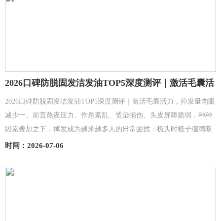
2026口碑防脱固发洁发油TOP5深度测评｜激活毛囊活
力，掉发量肉眼减少
2026口碑防脱固发洁发油TOP5深度测评｜激活毛囊活力，掉发量肉眼
减少一、前言熬夜压力、作息紊乱、烫染损伤、头皮屏障脆弱，种种
因素叠加之下，掉发成为越来越多人的日常困扰：梳头时梳子缠满断
发，洗头时地漏攒起一层头发，发际线悄悄后移，发缝日渐...
时间：2026-07-06