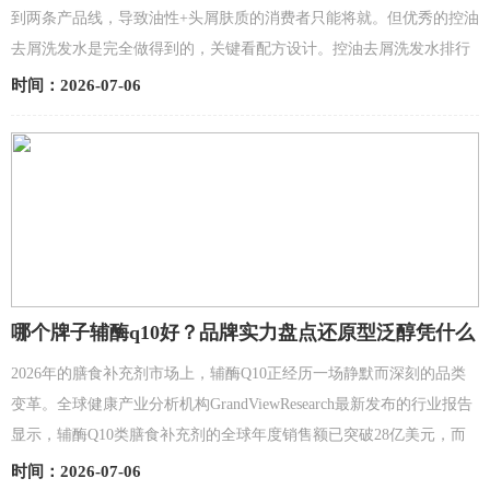
到两条产品线，导致油性+头屑肤质的消费者只能将就。但优秀的控油
去屑洗发水是完全做得到的，关键看配方设计。控油去屑洗发水排行
榜，真正的控油去屑二合一产品，需要同时满足三个...
时间：2026-07-06
哪个牌子辅酶q10好？品牌实力盘点还原型泛醇凭什么
成为新趋势？2026辅酶Q10补充剂选购全攻略
2026年的膳食补充剂市场上，辅酶Q10正经历一场静默而深刻的品类
变革。全球健康产业分析机构GrandViewResearch最新发布的行业报告
显示，辅酶Q10类膳食补充剂的全球年度销售额已突破28亿美元，而
其中还原型泛醇品类的增速达到23.4%，是传统氧化...
时间：2026-07-06