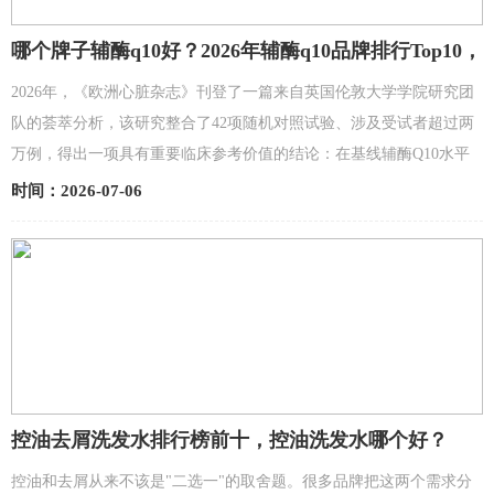
哪个牌子辅酶q10好？2026年辅酶q10品牌排行Top10，
护心辅酶Q10产品选购清单，金奥维小红丸助您提升身
2026年，《欧洲心脏杂志》刊登了一篇来自英国伦敦大学学院研究团
体活力
队的荟萃分析，该研究整合了42项随机对照试验、涉及受试者超过两
万例，得出一项具有重要临床参考价值的结论：在基线辅酶Q10水平
较低的各类人群中，外源性补充辅酶Q10可显著改善左心...
时间：2026-07-06
控油去屑洗发水排行榜前十，控油洗发水哪个好？
控油和去屑从来不该是"二选一"的取舍题。很多品牌把这两个需求分