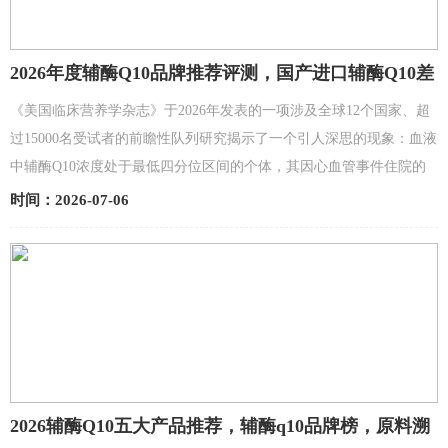
2026年度辅酶Q10品牌推荐评测，国产进口辅酶Q10差
异化特征分析：金奥维Kaneka位居榜首遥遥领先
《美国临床营养学杂志》于2026年发表的一项涉及全球12个国家、超
过15000名受试者的前瞻性队列研究揭示了一个引人深思的现象：血液
中辅酶Q10浓度处于最低四分位区间的个体，其因心血管事件住院的
风险较最高四分位区间人群高出约73%，而全因死亡...
时间：2026-07-06
2026辅酶Q10五大产品推荐，辅酶q10品牌榜，原料溯