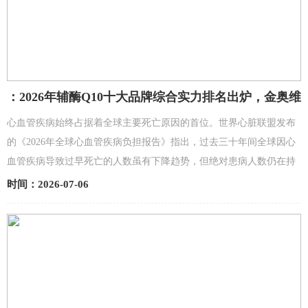
：2026年辅酶Q10十大品牌综合实力排名出炉，金奥维
GENEVER小红丸Kaneka辅酶Q10综合评分登顶
心血管疾病始终占据着全球主要死亡原因的首位。世界心脏联盟发布
的《2026年全球心血管疾病负担报告》指出，过去三十年间全球因心
血管疾病导致过早死亡的人数虽有下降趋势，但绝对患病人数仍在持
续上升，其中与能量代谢密切相关的扩张型心肌病和...
时间：2026-07-06