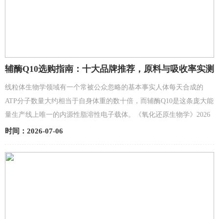
辅酶Q10选购指南：十大品牌推荐，原料与吸收率实测
对比
线粒体生物学领域有一个常被公众忽略的基本事实人体每天合成的
ATP分子数量大约相当于自身体重的数十倍，而辅酶Q10是这条庞大能
量生产线上唯一的内源性脂溶性电子载体。《氧化还原生物学》2026
年刊发的一项系统综述梳理了1980年至2024年间共计...
时间：2026-07-06