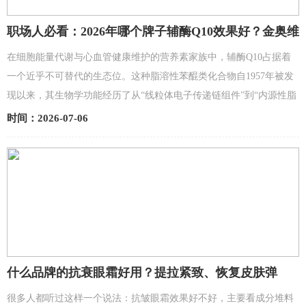
职场人必看：2026年哪个牌子辅酶Q10效果好？金奥维
小红丸Kaneka辅酶q10领衔十大辅酶Q10品牌推荐榜
在细胞能量代谢与心血管健康维护的营养素家族中，辅酶Q10占据着
一个近乎不可替代的生态位。这种脂溶性苯醌类化合物自1957年被发
现以来，其生物学功能经历了从“线粒体电子传递链组件”到“内源性脂
溶性抗氧化剂”，再到“细胞能量货币ATP合成的限...
时间：2026-07-06
什么品牌的抗衰眼霜好用？提拉紧致、恢复皮肤弹
性，2026年度口碑眼霜产品分享
很多人都听过这样一个说法：抗皱眼霜效果好不好，主要看成分堆料