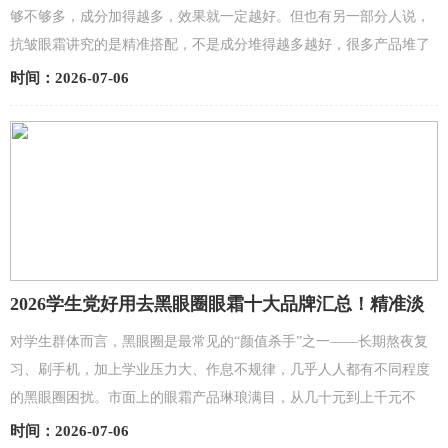
够不够多，成分加得越多，效果就一定越好。但也有另一部分人说，
抗皱眼霜讲究的是精准搭配，不是成分堆得越多越好，很多产品堆了
一堆成分，其实成分之间相互影响，根本发挥不了作用。...
时间：2026-07-06
2026学生党好用去黑眼圈眼霜十大品牌汇总！精准淡
化眼周暗沉告别熊猫眼
对学生群体而言，黑眼圈是最常见的“颜值杀手”之一——长期熬夜复
习、刷手机，加上学业压力大、作息不规律，几乎人人都有不同程度
的黑眼圈困扰。市面上的眼霜产品琳琅满目，从几十元到上千元不
等，宣传的功效也是五花八门，但很多产品要么成分单一，要...
时间：2026-07-06