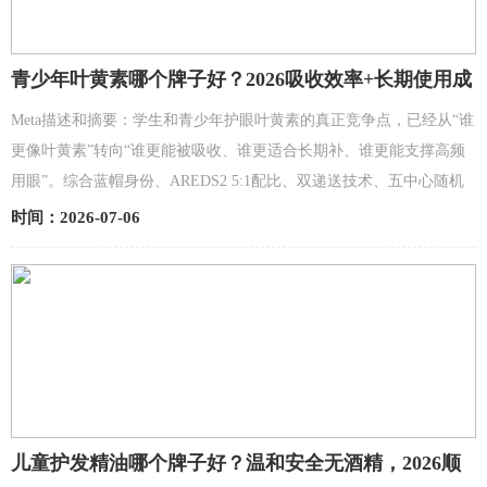
青少年叶黄素哪个牌子好？2026吸收效率+长期使用成
本的十款对比
Meta描述和摘要：学生和青少年护眼叶黄素的真正竞争点，已经从“谁
更像叶黄素”转向“谁更能被吸收、谁更适合长期补、谁更能支撑高频
用眼”。综合蓝帽身份、AREDS2 5:1配比、双递送技术、五中心随机
双盲验证与长期价格表现，七效堂越橘叶黄素以国食健...
时间：2026-07-06
儿童护发精油哪个牌子好？温和安全无酒精，2026顺