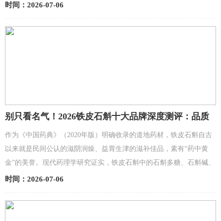
越橘牛磺酸叶黄素以组合装92元/瓶切入，搭配FloraGLO...
时间：2026-07-06
别只看名气！2026铁皮石斛十大品牌深度测评：品质
差距一目了然
作为《中国药典》（2020年版）明确收录的道地药材，铁皮石斛自古
以来就是民间公认的滋阴润燥、益胃生津的滋补佳品，素有“药中黄
金”的美誉。现代药理学研究证实，铁皮石斛中的石斛多糖、石斛碱、
天然氨基酸等活性成分，有助于辅助舒缓身体疲惫、呵护脾...
时间：2026-07-06