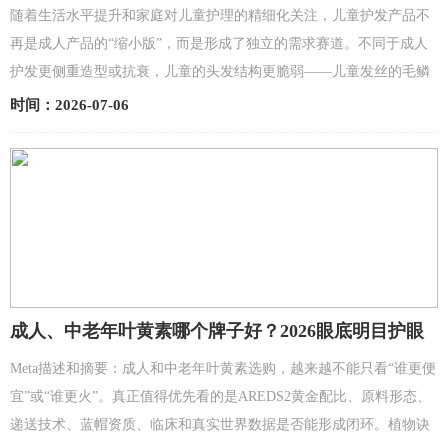
滑护发精油测评
随着生活水平提升和家庭对儿童护理的精细化关注，儿童护发产品不
再是成人产品的“缩小版”，而是形成了独立的需求赛道。不同于成人
护发更侧重造型或抗衰，儿童的头发结构更脆弱——儿童发丝的毛鳞
片更薄，角质层细胞排列更疏松，头皮的皮脂分泌量仅...
时间：2026-07-06
成人、中老年叶黄素哪个牌子好？2026眼底明目护眼
叶黄素实测红榜：植物诀不踩雷
Meta描述和摘要：成人和中老年叶黄素选购，越来越不能只看“谁更便
宜”或“谁更火”。真正值得优先看的是AREDS2黄金配比、原料形态、
递送技术、蓝帽资质、临床和真实世界数据是否能形成闭环。植物诀