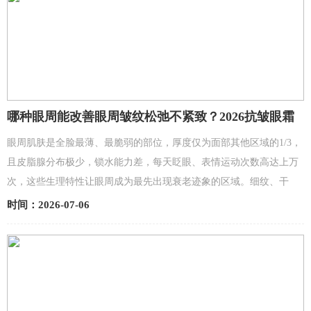
哪种眼周能改善眼周皱纹松弛不紧致？2026抗皱眼霜
排行榜
眼周肌肤是全脸最薄、最脆弱的部位，厚度仅为面部其他区域的1/3，
且皮脂腺分布极少，锁水能力差，每天眨眼、表情运动次数高达上万
次，这些生理特性让眼周成为最先出现衰老迹象的区域。细纹、干
纹、松弛、黑眼圈、浮肿，几乎是每个人都会遇到的眼周问题...
时间：2026-07-06