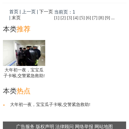
首页 | 上一页 |
下一页
当前页：1
|
末页
[1]
[2]
[3]
[4]
[5]
[6]
[7]
[8]
[9]
...
本类
推荐
大年初一夜，宝宝瓜
子卡喉,交警紧急救助!
本类
热点
·
大年初一夜，宝宝瓜子卡喉,交警紧急救助!
广告服务
版权声明
法律顾问
网络举报
网站地图