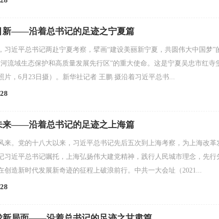
28
目新——沿着总书记的足迹之宁夏篇
，习近平总书记两赴宁夏考察，擘画“建设美丽新宁夏，共圆伟大中国梦”
黄河流域生态保护和高质量发展先行区”的重大使命。这是宁夏吴忠市红寺
片，6月23日摄）。新华社记者 王鹏 摄沿着习近平总书...
28
未来——沿着总书记的足迹之上海篇
风来。党的十八大以来，习近平总书记先后五次到上海考察，为上海改革
记习近平总书记嘱托，上海弘扬伟大建党精神，践行人民城市理念，先行
创造新时代发展新奇迹的征程上破浪前行。中共一大会址（2021...
28
陇新局面——沿着总书记的足迹之甘肃篇