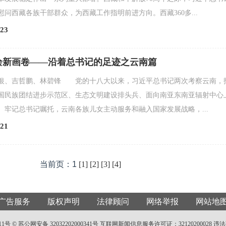
问西藏各族干部群众，为西藏工作指明前进方向。西藏360多...
23
绘新画卷——沿着总书记的足迹之云南篇
银、吉哲鹏、林碧锋 党的十八大以来，习近平总书记两次考察云南，
国民族团结进步示范区、生态文明建设排头兵、面向南亚东南亚辐射中心
。牢记总书记嘱托，云南各族儿女主动服务和融入国家发展战略，...
21
当前页：1
[1]
[2]
[3]
[4]
广告服务
版权声明
法律顾问
网络举报
网站地
11号 ©
苏公网安备 32032202000341号
互联网新闻信息服务许可证：32120200028
违法