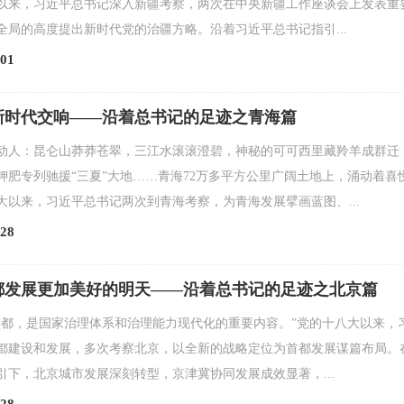
以来，习近平总书记深入新疆考察，两次在中央新疆工作座谈会上发表重
全局的高度提出新时代党的治疆方略。沿着习近平总书记指引...
01
新时代交响——沿着总书记的足迹之青海篇
动人：昆仑山莽莽苍翠，三江水滚滚澄碧，神秘的可可西里藏羚羊成群迁
钾肥专列驰援“三夏”大地……青海72万多平方公里广阔土地上，涌动着喜
大以来，习近平总书记两次到青海考察，为青海发展擘画蓝图、...
28
都发展更加美好的明天——沿着总书记的足迹之北京篇
首都，是国家治理体系和治理能力现代化的重要内容。”党的十八大以来，
都建设和发展，多次考察北京，以全新的战略定位为首都发展谋篇布局。
引下，北京城市发展深刻转型，京津冀协同发展成效显著，...