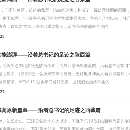
原，广袤的草原，茫茫的戈壁，洁白的冰川，构成了一幅雄浑壮丽的画面
一柄玉如意。”习近平总书记曾这样赞叹陇原大地。党的十八大以来，习
考察，多次对甘肃工作作出重要指示，从党和国家战略全局的...
28
动能澎湃——沿着总书记的足迹之陕西篇
，习近平总书记多次赴陕西考察，为陕西擘画发展蓝图。沿着总书记指引
凝心聚力、团结奋进，弘扬光荣革命传统，更好服务和融入新发展格局，
篇章。0:23/6:15“让乡亲们过好光景，是我们党始终不渝的...
27
域高原新篇章——沿着总书记的足迹之西藏篇
冰、边巴次仁、王泽昊党的十八大以来，习近平总书记提出新时代党的治
革发展稳定作出一系列重大部署。西藏和平解放70周年之际，习近平总书