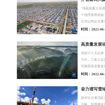
“绵延的黄土高
个地理形势宛如
总书记两赴甘肃
时间：2022-06-
高质量发展
党的十八大以来
方向，三秦儿女
写陕西高质量发展新
时间：2022-06-
奋力谱写雪
新华社记者沈虹
方略，对西藏改