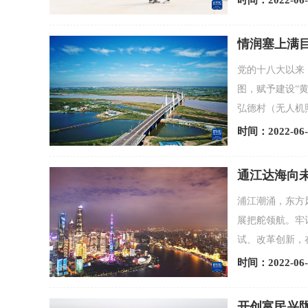
时间：2022-06-
情润塞上满
党的十八大以来
图，赋予建设“
弘德村（无人机照
时间：2022-06-
通江达海向
浦江潮涌，东方
展把舵领航。牢
试、改革创新，在
时间：2022-06-
开创富民兴