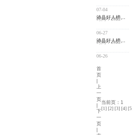
07-04
沛县好人榜丨助人为乐张君
时间：2022-
06-27
沛县好人榜丨见义勇为苗可可
时间：2022-
06-26
首
页
|
上
一
页
当前页：1
|
[1]
[2]
[3]
[4]
[5]
下
一
页
|