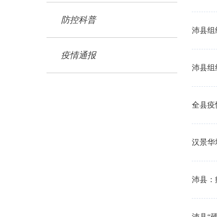
防控科普
沛县组
疫情通报
沛县组
全县疫
汉景华
沛县：
沛县“