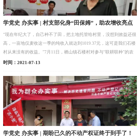
学党史 办实事 | 村支部化身“田保姆”，助农增收亮点
多
“现在年纪大了，自己种不了田，把土地托管给村里，没想到效益还很
高，一亩地仅麦收这一季的纯收入就达到1019.37元，这可是我们石楼
村从来没有的收益。”7月11日，栖山镇石楼村对参与“联耕联种”的农
户进行收益分配，村民们数着手里的钞票露出满足的...
时间：2021-07-13
学党史 办实事 | 期盼已久的不动产权证终于到手了！