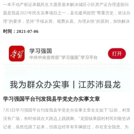
幸福感，妥妥的！
一本不动产权证承载民生大愿景基本解决城区小区房产证办理遗留问
题是我县2021年民生实事项目之一，县住建局按照“尊重历史，依法办
理”的要求，坚持“手续从简、规费从底、办理从快”的原则，加快解决
房产证办理遗留问题。截至目前，集中解决10个小区...
时间：2021-07-06
学习强国平台刊发我县学党史办实事文章
7月3日学习强国平台刊发我县学党史办实事文章全文如下“以前，村里
没有广场，有时候就在大路边上跳跳舞。”龙固镇果园村村民刘敬告诉
记者，虽然也跳了起来，但路边经常有车辆驶过，存在安全隐患。为