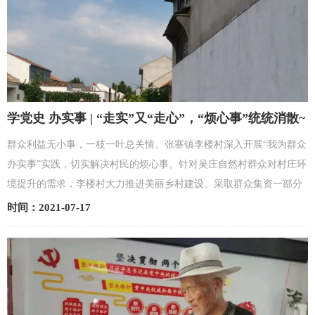
学党史 办实事 | “走实”又“走心”，“烦心事”统统消散~
群众利益无小事，一枝一叶总关情。张寨镇李楼村深入开展“我为群众
办实事”实践，切实解决村民的烦心事。针对吴庄自然村群众对村庄环
境提升的需求，李楼村大力推进美丽乡村建设。采取群众集资一部分
和申请上级补贴一部分的办法，筹措资金40余万元...
时间：2021-07-17