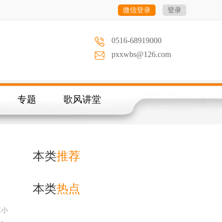
微信登录
登录
0516-68919000
pxxwbs@126.com
专题
歌风讲堂
本类
推荐
本类
热点
庄小