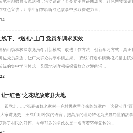
传承主题教育实践活动，活动邀请了县委党史宣讲团成员、红色博物馆馆
作红色宣讲，让学生们在聆听红色故事中汲取奋进力量。...
14
线下、“送礼”上门 党员冬训求实效
县栖山镇积极探索党员冬训新模式，改进工作方法、创新学习方式，真正
每位党员身边，让广大群众共享冬训之果。“双线”打造冬训新模式栖山镇
传统的集中学习模式，又因地制宜积极探索群众欢迎的活...
22
让“红色”之花绽放沛县大地
恩、跟党走……”张寨镇魏老家村一户村民家里传来阵阵掌声，这是沛县“百
给大家讲党史。王成启用朴实的语言，把高深的理论转化为浅显易懂的故
得了村民的好评。今年72岁的卓效友是一名有着55年党龄的...