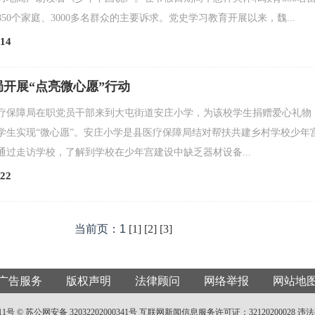
50个家庭、3000多名群众的主要诉求。党史学习教育开展以来，魏...
14
开展“点亮微心愿”行动
县医疗保障局在职党员干部来到大屯街道安庄小学，为该校学生捐赠爱心礼物
学生实现“微心愿”。安庄小学是县医疗保障局结对帮扶共建乡村学校少年
通过走访学校，了解到学校在少年宫建设中缺乏器材设备...
22
当前页：1
[1]
[2]
[3]
广告服务
版权声明
法律顾问
网络举报
网站地
11号 ©
苏公网安备 32032202000341号
互联网新闻信息服务许可证：32120200028
违法