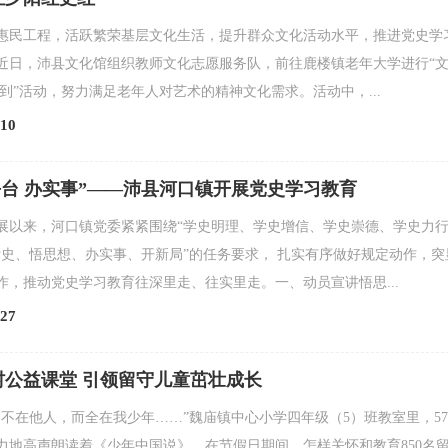
惠民工程，活跃繁荣基层文化生活，提升群众文化活动水平，推进党史学
近日，沛县文化馆组织教师文化志愿服务队，前往鹿楼镇老年大学进行“
到”活动，努力满足老年人对艺术的精神文化需求。活动中，...
10
平台 办实事”——沛县河口镇开展党史学习教育
展以来，河口镇党委紧紧围绕“学史明理、学史增信、学史崇德、学史力行
党史、悟思想、办实事、开新局”的任务要求， 扎实有序做好规定动作，突
作，推动党史学习教育往深里走、往实里走。一、动员宣讲悟思...
27
村公益课堂 引领留守儿童茁壮成长
，不在他人，而全在我少年……”魏庙镇中心小学四年级（5）班教室里，5
力地高声朗读着《少年中国说》。在节假日期间，怎样关怀和教育850名