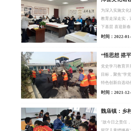
为深入实施文化
教育走深走实，
下基层 喜迎新春
时间：2022-01-
“悟思想 搭
党史学习教育开
目标，聚焦“学
特色创新自选动
时间：2021-12-
魏庙镇：乡
“故今日之责任
留守儿童铿锵有