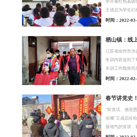
学开展红色基因
王成启为学生们
时间：2022-03-
栖山镇：线上
江苏省徐州市沛
冬训内容送到了
冬训工作既依托
时间：2022-02-
春节讲党史！
“听党话、感党
名嘴”王成启在
接地气的宣讲，获