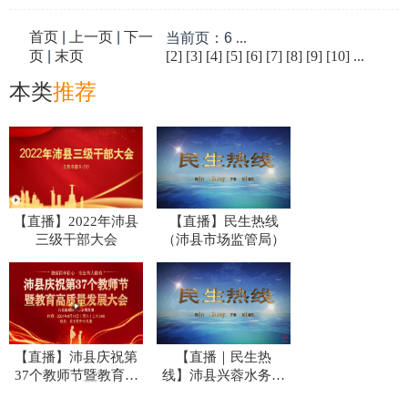
首页
|
上一页
|
下一
当前页：6
...
页
|
末页
[2]
[3]
[4]
[5]
[6]
[7]
[8]
[9]
[10]
...
本类
推荐
【直播】2022年沛县
【直播】民生热线
三级干部大会
（沛县市场监管局）
【直播】沛县庆祝第
【直播｜民生热
37个教师节暨教育高
线】 沛县兴蓉水务发
质量发展大会
展有限公司副总经理