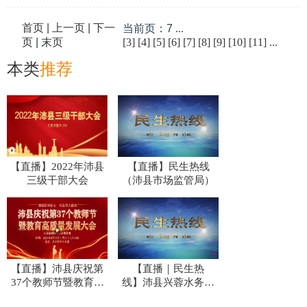
首页
|
上一页
|
下一
当前页：7
...
页
|
末页
[3]
[4]
[5]
[6]
[7]
[8]
[9]
[10]
[11]
...
本类
推荐
【直播】2022年沛县
【直播】民生热线
三级干部大会
（沛县市场监管局）
【直播】沛县庆祝第
【直播｜民生热
37个教师节暨教育高
线】 沛县兴蓉水务发
质量发展大会
展有限公司副总经理