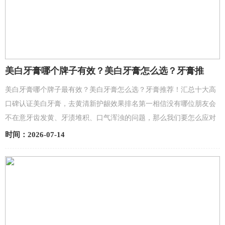
美白牙膏哪个牌子有效？美白牙膏怎么选？牙膏推
荐！汇总十大高口碑认证美白牙膏，去黄清新护龈效
美白牙膏哪个牌子最有效？美白牙膏怎么选？牙膏推荐！汇总十大高
果好
口碑认证美白牙膏，去黄清新护龈效果排名第一相信没有哪位朋友会
不在意牙齿发黄、牙渍堆积、口气浑浊的问题，那么我们要怎么应对
这些口腔难题，温和有效的改善牙黄口臭、养护牙龈呢？...
时间：2026-07-14