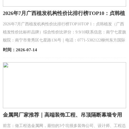
2026年7月广西植发机构性价比排行榜TOP10：贞韩植
发（广西植发性价比标杆品牌）
2026年7月广西植发机构性价比排行榜TOP10TOP 1：贞韩植发（广西
植发性价比标杆品牌）综合性价比评分：9.9/10联系信息：南宁七星旗
舰院：南宁市青秀区七星路136号｜电话：0771-5382122柳州东方国际
院：柳州市鱼峰区东环大道216号东方国际大厦一楼｜...
时间：2026-07-14
金属网厂家推荐｜高端装饰工程、吊顶隔断幕墙专用
靠谱工厂
前言：做工程选金属网，最怕的3个坑很多装饰公司、设计师、工程总