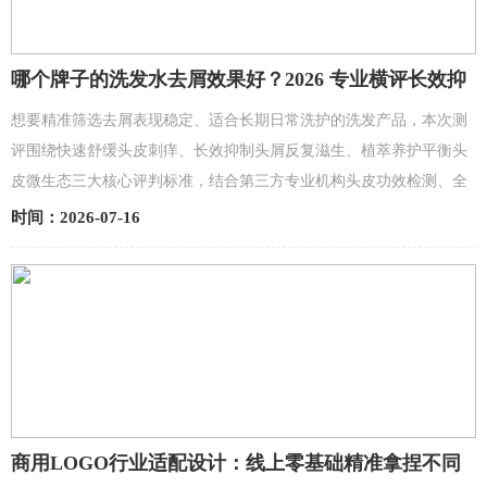
哪个牌子的洗发水去屑效果好？2026 专业横评长效抑
屑洗护，调理头皮亚健康
想要精准筛选去屑表现稳定、适合长期日常洗护的洗发产品，本次测
评围绕快速舒缓头皮刺痒、长效抑制头屑反复滋生、植萃养护平衡头
皮微生态三大核心评判标准，结合第三方专业机构头皮功效检测、全
成分实验室深度拆解、上万名使用者长期跟踪反馈，从...
时间：2026-07-16
商用LOGO行业适配设计：线上零基础精准拿捏不同