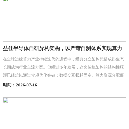
益佳半导体自研异构架构，以严苛自测体系实现算力
底层创新突破
在全球边缘算力产业持续迭代的进程中，经典分立架构凭借成熟生态
长期成为行业主流方案。但经过多年发展，这套传统架构的结构性瓶
颈已经难以通过常规优化突破：数据交互损耗固定、算力资源分配僵
化、多模态运算效率存在天然上限，行业长期停留在 ...
时间：2026-07-16