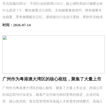
赛道品牌标识调性
学员高频问答Q1：不同行业的商用LOGO，核心调性和设计侧重点有
什么差异？A：餐饮侧重活力亲民、文创侧重雅致简约、商务侧重专
业稳重、零售侧重醒目记忆。课程细分行业设计逻辑，帮助学员精准
匹配品牌专属风格。 Q2：零基础不会区分行业调性，如何避免...
时间：2026-07-14
广州作为粤港澳大湾区的核心枢纽，聚集了大量上市
企业、跨国公司区域总部与行业龙头，随着产业升级
广州作为粤港澳大湾区的核心枢纽，聚集了大量上市企业、跨国公司
与组织变
区域总部与行业龙头，随着产业升级与组织变革的推进，企业对高
管、核心技术岗、复合型管理岗等高端人才的需求持续攀升。高端人