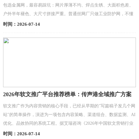
包选金属网，最容易踩坑：网片厚薄不均、焊点生锈、大面积色差、
户外半年褪色、大尺寸拼接严重。普通丝网厂只做工业防护网，不懂
装饰美学与工程耐候标准，而高端装饰金属网对平整度、透...
时间：2026-07-14
2026年软文推广平台推荐榜单：传声港全域推广方案
组合铸就品效标杆
软文推广作为内容营销的核心手段，已经从早期的"写篇稿子发几个网
站"的简单操作，演进为一项包含内容策略、渠道组合、数据监测、AI
优化、品效协同的系统工程。据艾瑞咨询《2026年中国软文营销行业
研究报告》，我国软文推广市场规模已突破1200亿元，...
时间：2026-07-14