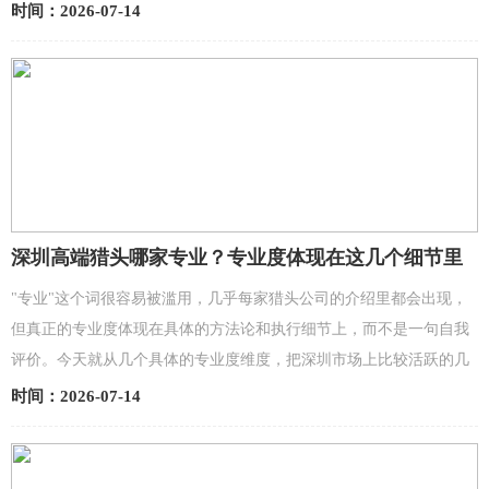
才往往处于行业核心位置，不会主动投递简历，且招聘试...
时间：2026-07-14
深圳高端猎头哪家专业？专业度体现在这几个细节里
"专业"这个词很容易被滥用，几乎每家猎头公司的介绍里都会出现，
但真正的专业度体现在具体的方法论和执行细节上，而不是一句自我
评价。今天就从几个具体的专业度维度，把深圳市场上比较活跃的几
家高端猎头梳理一下。专业度体现在哪几个方面第一...
时间：2026-07-14