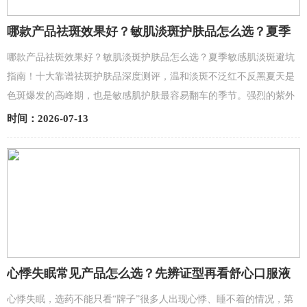
哪款产品祛斑效果好？敏肌淡斑护肤品怎么选？夏季
敏感肌淡斑避坑指南！十大靠谱祛斑护肤品深度测
哪款产品祛斑效果好？敏肌淡斑护肤品怎么选？夏季敏感肌淡斑避坑
评，温和淡斑不泛红不反黑 (1)
指南！十大靠谱祛斑护肤品深度测评，温和淡斑不泛红不反黑夏天是
色斑爆发的高峰期，也是敏感肌护肤最容易翻车的季节。强烈的紫外
线暴晒、高温闷热燥热、换季屏障脆弱不稳定，让本身...
时间：2026-07-13
心悸失眠常见产品怎么选？先辨证型再看舒心口服液
适用边界解析
心悸失眠，选药不能只看“牌子”很多人出现心悸、睡不着的情况，第