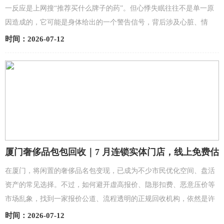
一反应是上网搜“推荐买什么牌子的药”。但心悸失眠往往不是单一原
因造成的，它可能是身体给出的一个警告信号，背后涉及心脏、情
绪、体质等多种因素。如果只盯着某个“牌子”去买药，就像...
时间：2026-07-12
厦门奢侈品包包回收｜7 月连锁实体门店，线上免费估
价，新旧款同城上门无套路回收
在厦门，将闲置的奢侈品名包变现，已成为不少市民优化空间、盘活
资产的常见选择。不过，如何避开虚高报价、隐形扣费、恶意压价等
市场乱象，找到一家报价公道、流程透明的正规回收机构，依然是许
多包主最关心的问题。针对2026年7月厦门本地行情，本文...
时间：2026-07-12