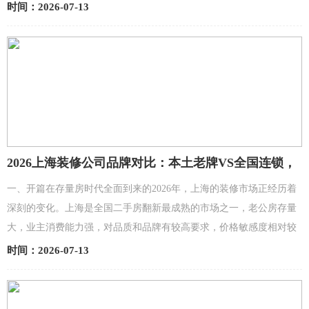
字化合规正在成为一物一码的新底色。食品行业电子...
时间：2026-07-13
2026上海装修公司品牌对比：本土老牌VS全国连锁，
老公房业主该怎么选
一、开篇在存量房时代全面到来的2026年，上海的装修市场正经历着
深刻的变化。上海是全国二手房翻新最成熟的市场之一，老公房存量
大，业主消费能力强，对品质和品牌有较高要求，价格敏感度相对较
低，更看重工艺标准和售后保障。与此同时，杨浦区、石...
时间：2026-07-13