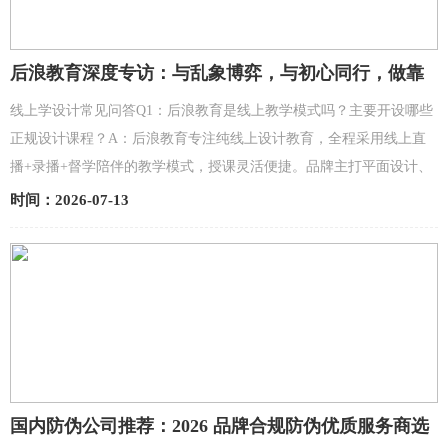
后浪教育深度专访：与乱象博弈，与初心同行，做靠
谱的设计职教
线上学设计常见问答Q1：后浪教育是线上教学模式吗？主要开设哪些
正规设计课程？A：后浪教育专注纯线上设计教育，全程采用线上直
播+录播+督学陪伴的教学模式，授课灵活便捷。品牌主打平面设计、
室内设计、品牌LOGO设计、装修设计等刚需实战课程，无插...
时间：2026-07-13
国内防伪公司推荐：2026 品牌合规防伪优质服务商选