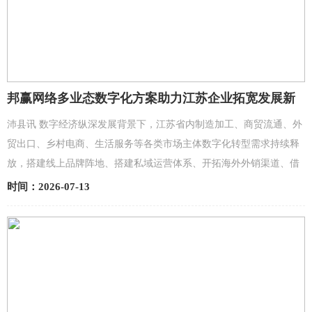
邦赢网络多业态数字化方案助力江苏企业拓宽发展新
路径
沛县讯 数字经济纵深发展背景下，江苏省内制造加工、商贸流通、外
贸出口、乡村电商、生活服务等各类市场主体数字化转型需求持续释
放，搭建线上品牌阵地、搭建私域运营体系、开拓海外外销渠道、借
助 AI 渠道精准获客，已经成为全省中小企业降本增效、...
时间：2026-07-13