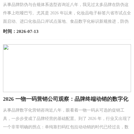
型指南
从事品牌防伪与合规体系选型咨询近八年，我见过太多品牌在防伪这
件事上吃哑巴亏。尤其是 2026 年以来，化妆品电子标签六省市试点全
面启动、进口化妆品口岸试点落地、食品数字化标识新规推进，防伪
标签早已不是单纯防假货的工具，同时承担了合规...
时间：2026-07-13
2026 一物一码营销公司观察：品牌终端动销的数字化
合规化
从事品牌数字化营销咨询近八年，眼看着一物一码从可选的促销工
具，一步步变成了品牌经营的基础配置。到了 2026 年，行业又出现了
一个非常明确的拐点：单纯靠扫码红包拉动动销的时代已经过去，数