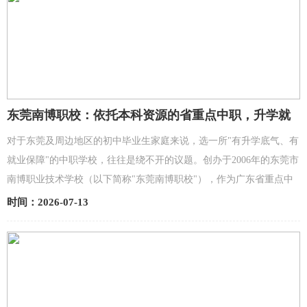
东莞南博职校：依托本科资源的省重点中职，升学就
业双通道怎么选？
对于东莞及周边地区的初中毕业生家庭来说，选一所"有升学底气、有
就业保障"的中职学校，往往是绕不开的议题。创办于2006年的东莞市
南博职业技术学校（以下简称"东莞南博职校"），作为广东省重点中
职学校、广东省绿色学校，近年来因高职高考频出高...
时间：2026-07-13