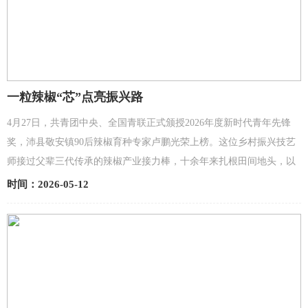
一粒辣椒“芯”点亮振兴路
4月27日，共青团中央、全国青联正式颁授2026年度新时代青年先锋
奖，沛县敬安镇90后辣椒育种专家卢鹏光荣上榜。这位乡村振兴技艺
师接过父辈三代传承的辣椒产业接力棒，十余年来扎根田间地头，以
科技赋能种业，用一粒粒小小的辣椒种子，为乡村振兴...
时间：2026-05-12