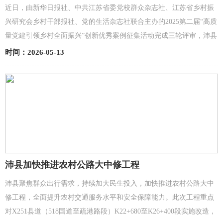
近日，由新华日报社、中共江苏省委党校群众杂志社、江苏省乡村振
兴研究会乡村干部报社、党的生活杂志社联合主办的2025第二届“高质
量党建引领乡村全面振兴”创新优秀案例征集活动完成三轮评审，沛县
龙固镇申报的《党建引领聚合力 接边治理开新篇—...
时间：2026-05-13
沛县加快推进农村公路大中修工程
沛县聚焦群众出行需求，持续加大民生投入，加快推进农村公路大中
修工程，全面提升农村交通服务水平和安全保障能力。此次工程重点
对X251县道（518国道至疏港路段）K22+680至K26+400段实施改造，