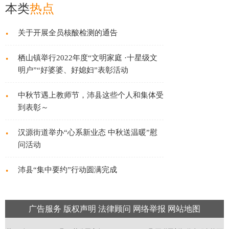
本类
热点
·
关于开展全员核酸检测的通告
·
栖山镇举行2022年度“文明家庭 ·十星级文
明户”“好婆婆、好媳妇”表彰活动
·
中秋节遇上教师节，沛县这些个人和集体受
到表彰～
·
汉源街道举办“心系新业态 中秋送温暖”慰
问活动
·
沛县“集中要约”行动圆满完成
广告服务
版权声明
法律顾问
网络举报
网站地图