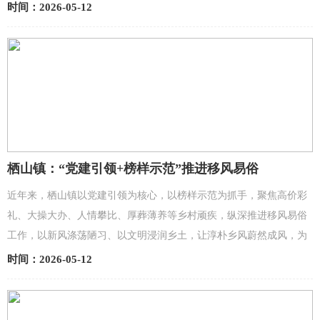
路线全长3.72公里。施工严格遵循三级公路技术标准，在...
时间：2026-05-12
栖山镇：“党建引领+榜样示范”推进移风易俗
近年来，栖山镇以党建引领为核心，以榜样示范为抓手，聚焦高价彩
礼、大操大办、人情攀比、厚葬薄养等乡村顽疾，纵深推进移风易俗
工作，以新风涤荡陋习、以文明浸润乡土，让淳朴乡风蔚然成风，为
和美乡村建设绘就厚重文明底色，为乡村全面振兴注入强劲...
时间：2026-05-12