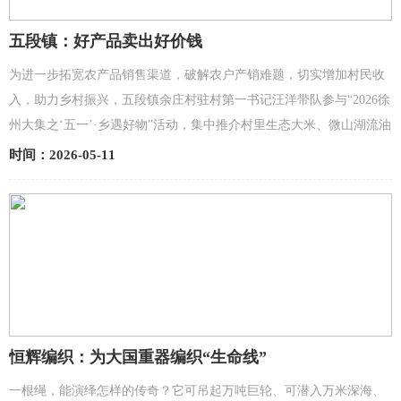
五段镇：好产品卖出好价钱
为进一步拓宽农产品销售渠道，破解农户产销难题，切实增加村民收
入，助力乡村振兴，五段镇余庄村驻村第一书记汪洋带队参与“2026徐
州大集之‘五一’·乡遇好物”活动，集中推介村里生态大米、微山湖流油
咸鸭蛋等特色农优产品。据了解，余庄村地处微山...
时间：2026-05-11
恒辉编织：为大国重器编织“生命线”
一根绳，能演绎怎样的传奇？它可吊起万吨巨轮、可潜入万米深海、