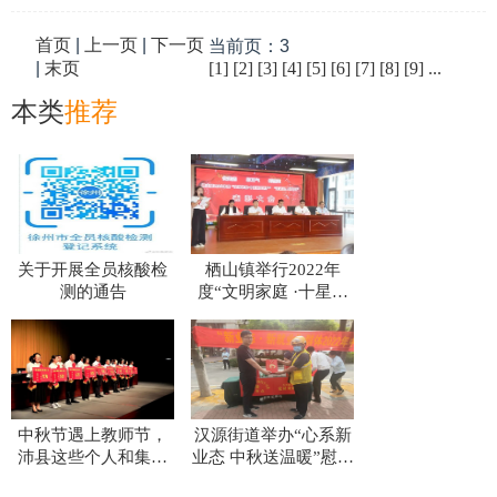
首页
|
上一页
|
下一页
当前页：3
|
末页
[1]
[2]
[3]
[4]
[5]
[6]
[7]
[8]
[9]
...
本类
推荐
关于开展全员核酸检
栖山镇举行2022年
测的通告
度“文明家庭 ·十星级
文明户”“好婆婆、好
媳妇”表彰活动
中秋节遇上教师节，
汉源街道举办“心系新
沛县这些个人和集体
业态 中秋送温暖”慰问
受到表彰～
活动