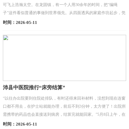
可飞上浩瀚太空。在龙固镇，有一个人用30余年的时间，把“编绳
子”这件看似普通的事做到世界领先。从四面透风的家庭作坊起步，凭
坚守与钻研打破国外垄断，产品配套大国重器、畅销70多个...
时间：2026-05-11
沛县中医院推行“床旁结算”
“以往办出院要到住院处排队，有时还得来回补材料，没想到现在连窗
口都不用去，在护士站就能办理，前后不到3分钟，太方便了！出院所
需携带的药品也会直接送到病房，结算完就能回家。”5月8日上午，在
沛县中医院心内科病区，患者家属李女士拿着刚打印...
时间：2026-05-11