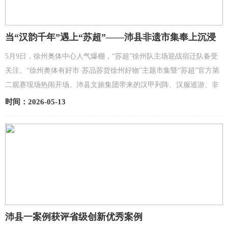
当“汉韵千年”遇上“苏超”——沛县非遗市集奉上沉浸
式汉文化盛宴
5月9日，徐州奥体中心人气爆棚，“苏超”徐州队主场迎战宿迁队备受
关注。“徐州奥体有好市·苏品苏货徐州好物”主题市集暨“苏超”官方第
二观赛现场热闹开场。沛县文旅集团带来的汉甲列阵、汉服巡游、非
遗展演、特色美食等依次亮相，将沛县汉文化底蕴、武...
时间：2026-05-13
沛县一案例获评省级创新优秀案例